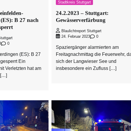
Stadtkreis Stuttgart
einfelden-
24.2.2023 – Stuttgart:
 (ES): B 27 nach
Gewässerverfärbung
sperrt
Blaulichtreport Stuttgart
0
24. Februar 2023
tuttgart
0
3
Spaziergänger alarmierten am
erdingen (ES): B 27
Freitagnachmittag die Feuerwehr, d
 gesperrt Ein
sich der Langwieser See und
it Verletzten hat am
insbesondere ein Zufluss […]
[…]