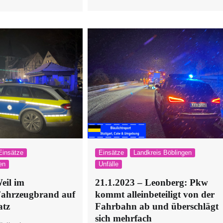
Einsätze
Einsätze
Landkreis Böblingen
en
Unfälle
eil im
21.1.2023 – Leonberg: Pkw
ahrzeugbrand auf
kommt alleinbeteiligt von der
atz
Fahrbahn ab und überschlägt
sich mehrfach