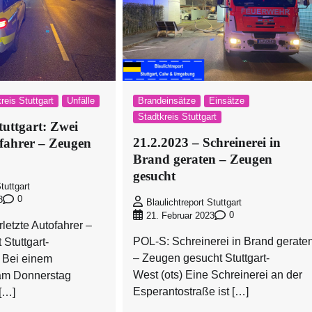
reis Stuttgart
Unfälle
Brandeinsätze
Einsätze
Stadtkreis Stuttgart
tuttgart: Zwei
21.2.2023 – Schreinerei in
ofahrer – Zeugen
Brand geraten – Zeugen
gesucht
tuttgart
0
3
Blaulichtreport Stuttgart
0
21. Februar 2023
letzte Autofahrer –
POL-S: Schreinerei in Brand gerate
Stuttgart-
– Zeugen gesucht Stuttgart-
 Bei einem
West (ots) Eine Schreinerei an der
 am Donnerstag
Esperantostraße ist […]
 […]