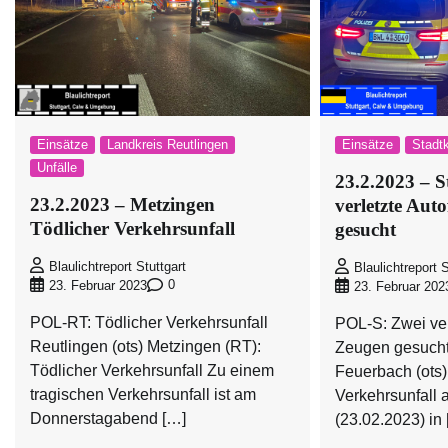
Einsätze
Landkreis Reutlingen
Einsätze
Stadtk
Unfälle
23.2.2023 – S
23.2.2023 – Metzingen
verletzte Aut
Tödlicher Verkehrsunfall
gesucht
Blaulichtreport Stuttgart
Blaulichtreport S
0
23. Februar 2023
23. Februar 202
POL-RT: Tödlicher Verkehrsunfall
POL-S: Zwei ver
Reutlingen (ots) Metzingen (RT):
Zeugen gesucht 
Tödlicher Verkehrsunfall Zu einem
Feuerbach (ots)
tragischen Verkehrsunfall ist am
Verkehrsunfall
Donnerstagabend […]
(23.02.2023) in