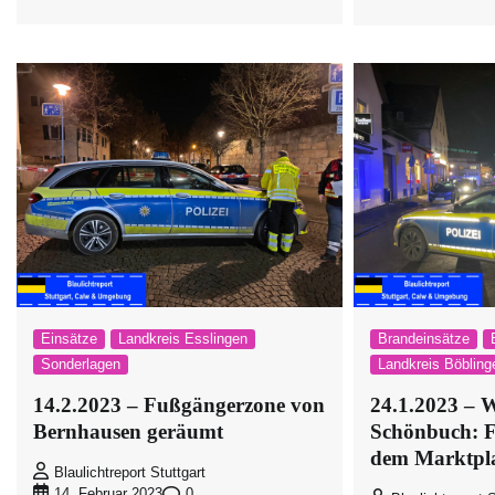
Einsätze
Landkreis Esslingen
Brandeinsätze
Sonderlagen
Landkreis Böbling
14.2.2023 – Fußgängerzone von
24.1.2023 – W
Bernhausen geräumt
Schönbuch: F
dem Marktpl
Blaulichtreport Stuttgart
0
14. Februar 2023